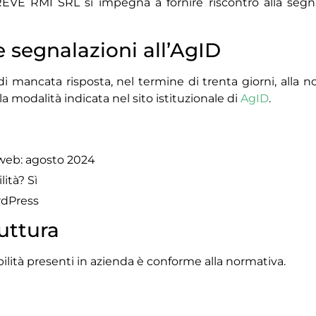
VE RMI SRL si impegna a fornire riscontro alla segna
e segnalazioni all’AgID
i mancata risposta, nel termine di trenta giorni, alla noti
a modalità indicata nel sito istituzionale di
AgID
.
 web: agosto 2024
lità? Sì
ordPress
ruttura
ilità presenti in azienda è conforme alla normativa.